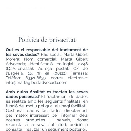
gibert.morera@icater.org
633208639
Política de privacitat
Qui és el responsable del tractament de
les seves dades?
Raó social: Marta Gibert
Morera; Nom comercial: Marta Gibert
Advocada; Identificació col·legial: 2.248
(I.C.A.Terrassa); Adreça postal: C/ de
l'Ésgésia, 16, 3r 4a (08221) Terrassa;
Telèfon:
633208639
, correu electrònic:
info@martagibertadvocada.com
Amb quina finalitat es tracten les seves
dades personals?
El tractament de dades
es realitza amb les següents finalitats, en
funció del motiu pel qual els hagi facilitat:
Gestionar dades facilitades directament
pel mateix interessat per informar dels
nostres productes i serveis, donar
resposta a la seva sol·licitud, petició o
consulta i realitzar un seguiment posterior.