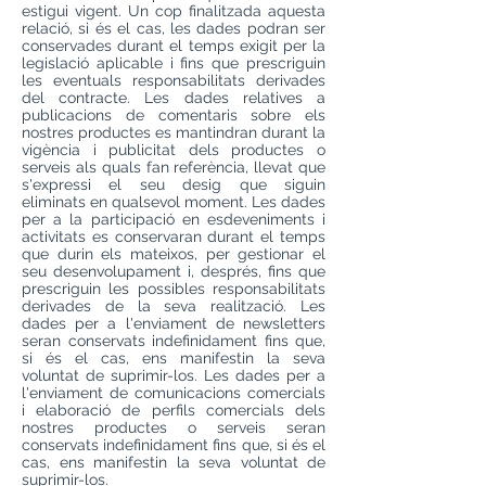
estigui vigent. Un cop finalitzada aquesta
relació, si és el cas, les dades podran ser
conservades durant el temps exigit per la
legislació aplicable i fins que prescriguin
les eventuals responsabilitats derivades
del contracte. Les dades relatives a
publicacions de comentaris sobre els
nostres productes es mantindran durant la
vigència i publicitat dels productes o
serveis als quals fan referència, llevat que
s'expressi el seu desig que siguin
eliminats en qualsevol moment. Les dades
per a la participació en esdeveniments i
activitats es conservaran durant el temps
que durin els mateixos, per gestionar el
seu desenvolupament i, després, fins que
prescriguin les possibles responsabilitats
derivades de la seva realització. Les
dades per a l'enviament de newsletters
seran conservats indefinidament fins que,
si és el cas, ens manifestin la seva
voluntat de suprimir-los. Les dades per a
l'enviament de comunicacions comercials
i elaboració de perfils comercials dels
nostres productes o serveis seran
conservats indefinidament fins que, si és el
cas, ens manifestin la seva voluntat de
suprimir-los.