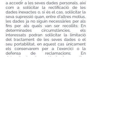
a accedir a les seves dades personals, així
com a sol·licitar la rectificació de les
dades inexactes o, si és el cas, sol·licitar la
seva supressió quan, entre d'altres motius,
les dades ja no siguin necessàries per als
fins per als quals van ser recollits; En
determinades circumstàncies, els
interessats podran sol·licitar la limitació
del tractament de les seves dades o el
seu portabilitat, en aquest cas únicament
els conservarem per a l'exercici o la
defensa de reclamacions; En
determinades circumstàncies i per motius
relacionats amb la seva situació particular,
els interessats podran oposar-se a el
tractament de les seves dades. En aquest
cas, Marta Gibert Advocada deixarà de
tractar les dades, excepte per motius
legítims imperiosos, o l'exercici o la
defensa de possibles reclamacions.
Podrà exercir materialment els seus drets
de la següent manera:
Per correu
electrònic adjuntant còpia del seu DNI a:
info@martagibertadvocada.com
; Per
correu postal: C/ de l'Església, 16,
3r4a (08221) Terrassa, adjuntant fotocòpia
del seu DNI.