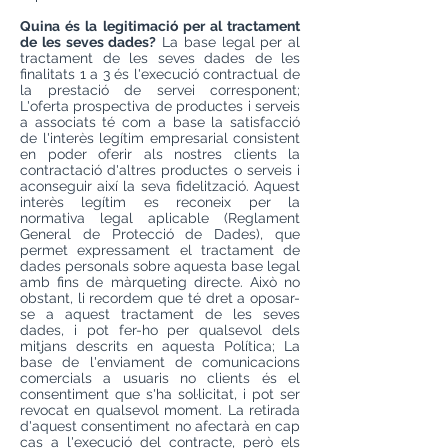
Quina és la legitimació per al tractament
de les seves dades?
La base legal per al
tractament de les seves dades de les
finalitats 1 a 3 és l'execució contractual de
la prestació de servei corresponent;
L'oferta prospectiva de productes i serveis
a associats té com a base la satisfacció
de l'interès legítim empresarial consistent
en poder oferir als nostres clients la
contractació d'altres productes o serveis i
aconseguir així la seva fidelització. Aquest
interès legítim es reconeix per la
normativa legal aplicable (Reglament
General de Protecció de Dades), que
permet expressament el tractament de
dades personals sobre aquesta base legal
amb fins de màrqueting directe. Això no
obstant, li recordem que té dret a oposar-
se a aquest tractament de les seves
dades, i pot fer-ho per qualsevol dels
mitjans descrits en aquesta Política; La
base de l'enviament de comunicacions
comercials a usuaris no clients és el
consentiment que s'ha sol·licitat, i pot ser
revocat en qualsevol moment. La retirada
d'aquest consentiment no afectarà en cap
cas a l'execució del contracte, però els