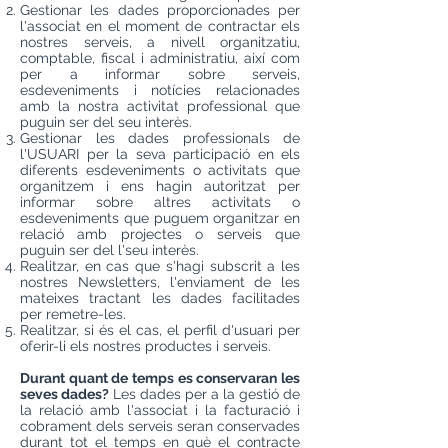
Gestionar les dades proporcionades per
l'associat en el moment de contractar els
nostres serveis, a nivell organitzatiu,
comptable, fiscal i administratiu, així com
per a informar sobre serveis,
esdeveniments i notícies relacionades
amb la nostra activitat professional que
puguin ser del seu interès.
Gestionar les dades professionals de
l'USUARI per la seva participació en els
diferents esdeveniments o activitats que
organitzem i ens hagin autoritzat per
informar sobre altres activitats o
esdeveniments que puguem organitzar en
relació amb projectes o serveis que
puguin ser del l'seu interès.
Realitzar, en cas que s'hagi subscrit a les
nostres Newsletters, l'enviament de les
mateixes tractant les dades facilitades
per remetre-les.
Realitzar, si és el cas, el perfil d'usuari per
oferir-li els nostres productes i serveis.
Durant quant de temps es conservaran les
seves dades?
Les dades per a la gestió de
la relació amb l'associat i la facturació i
cobrament dels serveis seran conservades
durant tot el temps en què el contracte