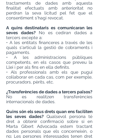
tractaments de dades amb aquesta
finalitat efectuats amb anterioritat no
perdran la seva licitud pel fet que el
consentiment s'hagi revocat.
A quins destinataris es comunicaran les
seves dades?
No es cediran dades a
tercers excepte a:
• A les entitats financeres a través de les
quals s'articuli la gestió de cobraments i
pagaments.
• A les administracions públiques
competents, en els casos que preveu la
Llei i per als fins en ella definits.
• Als professionals amb els que pugui
col·laborar en cada cas, com per exemple,
procuradors, pèrits, etc.
¿Transferències de dades a tercers països?
No es realitzen transferències
internacionals de dades.
Quins són els seus drets quan ens faciliten
les seves dades?
Qualsevol persona té
dret a obtenir confirmació sobre si en
Marta Gibert Advocada estem tractant
dades personals que els concerneixin, o
no; Les persones interessades tenen dret